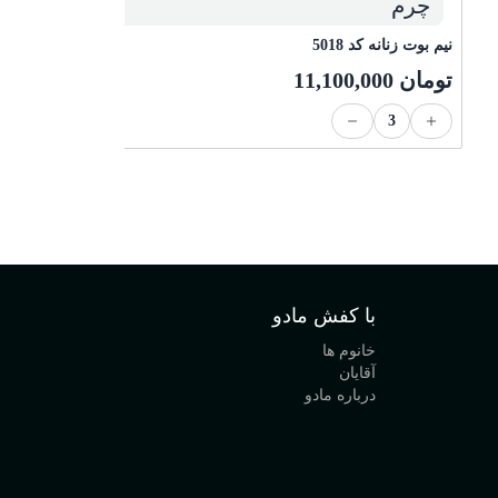
چرم
ب
نیم بوت زنانه کد 5018
ت
تومان
11,100,000
3
با کفش مادو
خانوم ها
آقایان
درباره مادو