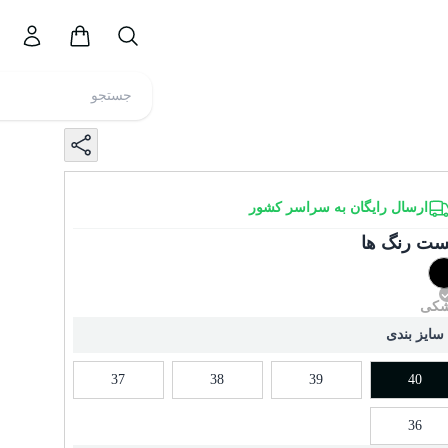
ارسال رایگان به سراسر کشور
ست رنگ ها
کی
سایز بندی
37
38
39
40
36