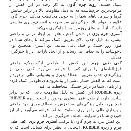
شیک هستند.
رویه چرم گاوی
به کار رفته در این کفش از
مرغوب‌ترین چرم‌هاست که به دلیل مقاومت بالا در برابر سایش،
گرما و سرما، پاهای شما را به خوبی محافظت می‌کند. چرم گاوی
علاوه بر دوام بالا، ویژگی‌های ضد ضربه و انعطاف‌پذیری مناسبی
دارد که از آسیب‌های روزمره به پا جلوگیری می‌کند.
آستری چرم بزی
در داخل کفش، علاوه بر ایجاد نرمی و راحتی
بیشتر، به دلیل جذب بالای تعریق، کمک می‌کند تا پاهای شما در
طول روز خشک و خنک باقی بمانند. این آستری همچنین بوی
ناخوشایند را به حداقل می‌رساند و از ایجاد ناراحتی در پا جلوگیری
می‌کند.
کفی طبی چرم
این کفش با طراحی ارگونومیک، راحتی
فوق‌العاده‌ای را برای کف پا فراهم می‌آورد. کفی طبی از
ویژگی‌های جذب تعریق، انعطاف‌پذیری و پشتیبانی عالی برخوردار
است که به کاهش فشار ناشی از پیاده‌روی‌های طولانی کمک کرده
و از پاهای شما در برابر خستگی محافظت می‌کند.
زیره RUBBER
این کفش به دلیل مقاومت بالایی که در برابر
سایش دارد، از طول عمر بیشتری برخوردار است. زیره RUBBER
همچنین به دلیل ویژگی‌های ضد لغزش و انعطاف‌پذیری خود، راحتی
و پایداری عالی را بر روی سطوح مختلف فراهم می‌آورد و از لیز
خوردن شما در شرایط مختلف جلوگیری می‌کند.
این کفش مردانه چرم گاوی با ترکیب
آستری چرم بزی
،
کفی طبی
چرم
و
زیره RUBBER
، انتخابی بی‌نظیر برای کسانی است که به