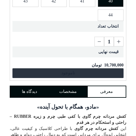
43
42
41
40
44
انتخاب تعداد
قیمت نهایی
10,700,000
تومان
ناموجود
معرفی
مشخصات
دیدگاه ها
«مادو، همگام با تحول آینده»
کفش مردانه چرم گاوی با کفی طبی چرم و زیره RUBBER –
راحتی و استحکام در هر قدم
این
کفش مردانه چرم گاوی
با طراحی کلاسیک و کیفیت عالی،
انتخابی ایده‌آل برای مردانی است که به دنبال راحتی، دوام و ظاهر