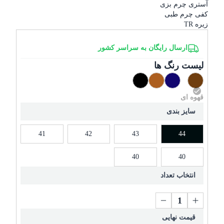
آستری چرم بزی
کفی چرم طبی
زیره TR
ارسال رایگان به سراسر کشور
لیست رنگ ها
قهوه ای
سایز بندی
41
42
43
44
40
40
انتخاب تعداد
قیمت نهایی