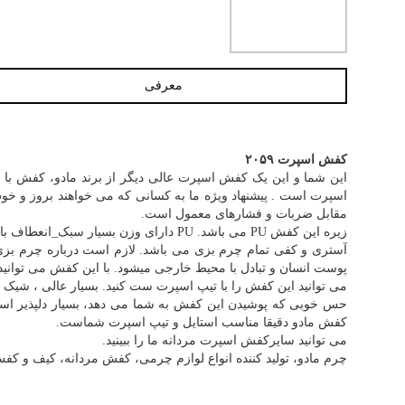
معرفی
کفش اسپرت ۲۰۵۹
اسپرت است . پیشنهاد ویژه ما به کسانی که می خواهند بروز و خو
مقابل ضربات و فشارهای معمول است.
زیره این کفش PU می باشد. PU دارای وزن بسیار سبک_انعطاف بالا و دارای خواص طبی مناسب و استاندارد است.
آستری و کفی تمام چرم بزی می باشد. لازم است درباره چرم بزی 
پوست انسان و تبادل با محیط خارجی میشود. با این کفش می توانید
می توانید این کفش را با تیپ اسپرت ست کنید. بسیار عالی ، شیک و زیباست. این کفش مناسب برای افراد د
حس خوبی که پوشیدن این کفش به شما می دهد، بسیار دلپذیر است.
کفش مادو دقیقا مناسب استایل و تیپ اسپرت شماست.
می توانید سایر
کفش اسپرت مردانه
ما را ببینید.
چرم مادو، تولید کننده انواع لوازم چرمی، کفش مردانه، کیف و کفش