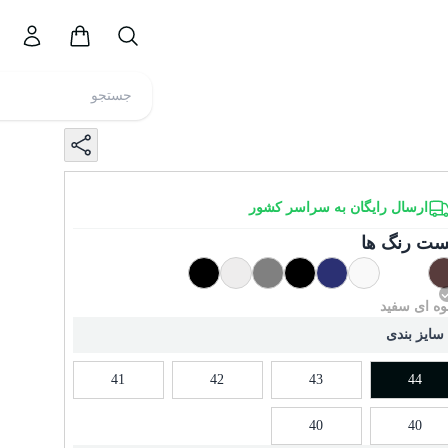
ارسال رایگان به سراسر کشور
ست رنگ ها
وه ای سفید
سایز بندی
41
42
43
44
40
40