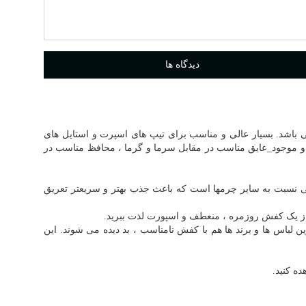
دیدگاه ها
و این یک کفش اسپرت عالی دیگر از برند مادو، کفش با مشخصات رویه چرم گاوی فلوتر، آستری و کفی تمام چرم بزی ، زیره PU می باشد. بسیار عالی و مناسب برای تیپ های اسپرت و استایل های
ج و موجود_عایق مناسب در مقابل سرما و گرما ، محافظ مناسب در
تی نسبت به سایر چرمها است که باعث جذب بهتر و سریعتر تعریق
باس ها و برند ها هم با کفش نامناسب ، بد دیده می شوند. این
ه کنید.