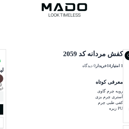
کفش مردانه کد 2059
1 امتیاز
14خریدار
0 دیدگاه
لی
معرفی کوتاه
قه
رویه چرم گاوی
آستری چرم بزی
کفی طبی چرم
PU زیره